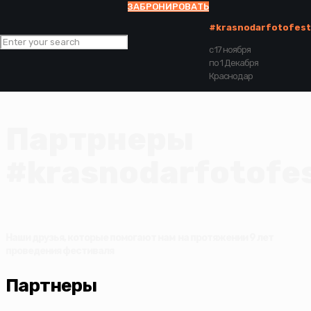
ЗАБРОНИРОВАТЬ
#krasnodarfotofest
с 17 ноября
по 1 Декабря
#krasnodarfotofest 2024
Краснодар
Партрнеры
#krasnodarfotofe
Наши друзья, которые помогают нам на протяжении 9 лет
проведения фестиваля
Партнеры